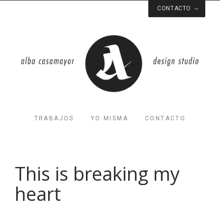
CONTACTO
Respondo a la velocidad de la luz
soy@albacasamayor.com
Valencia
Spain
Estoy en algún lugar de por aquí
TRABAJOS
YO MISMA
CONTACTO
This is breaking my
heart