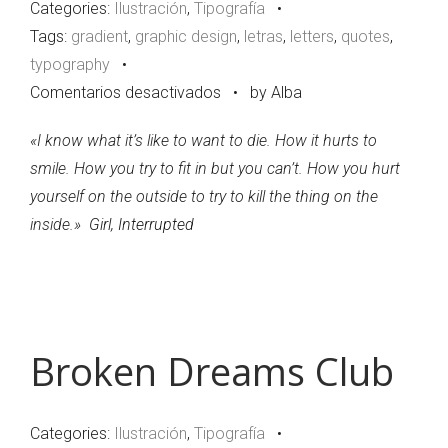
Categories:
Ilustración
,
Tipografía
•
Tags:
gradient
,
graphic design
,
letras
,
letters
,
quotes
,
typography
•
en
Comentarios desactivados
•
by Alba
This
«I know what it’s like to want to die. How it hurts to
is
¡Cuéntame algo!
smile. How you try to fit in but you can’t. How you hurt
breaking
yourself on the outside to try to kill the thing on the
my
inside.»
Girl, Interrupted
heart
Broken Dreams Club
Categories:
Ilustración
,
Tipografía
•