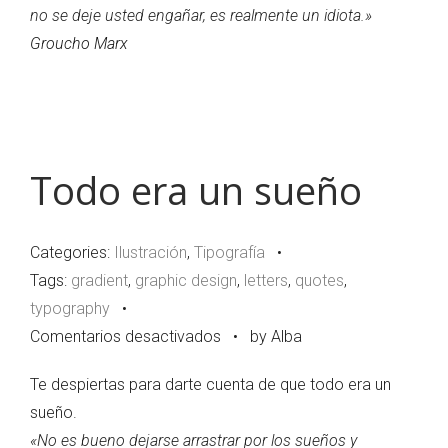
no se deje usted engañar, es realmente un idiota.
»
Groucho Marx
Todo era un sueño
Categories:
Ilustración
,
Tipografía
•
Tags:
gradient
,
graphic design
,
letters
,
quotes
,
typography
•
en
Comentarios desactivados
•
by Alba
Todo
Te despiertas para darte cuenta de que todo era un
era
sueño.
un
«No es bueno dejarse arrastrar por los sueños y
sueño