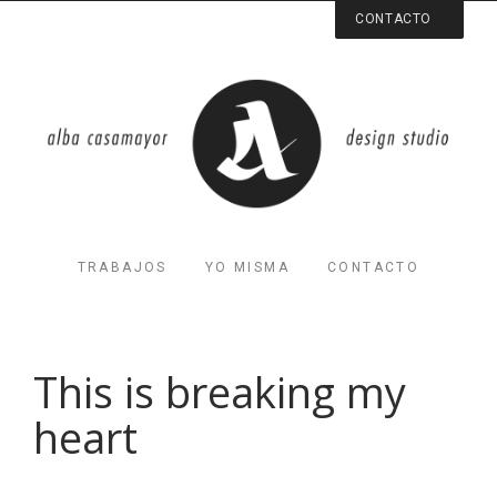
CONTACTO
Respondo a la velocidad de la luz
soy@albacasamayor.com
Valencia
Spain
Estoy en algún lugar de por aquí
TRABAJOS
YO MISMA
CONTACTO
This is breaking my
heart