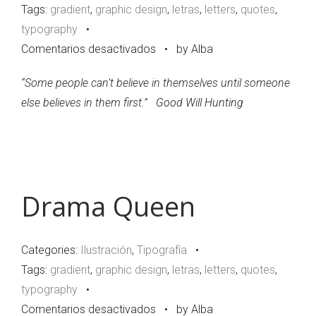
Tags:
gradient
,
graphic design
,
letras
,
letters
,
quotes
,
typography
•
en
Comentarios desactivados
•
by Alba
Broken
“Some people can’t believe in themselves until someone
Dreams
else believes in them first.”
Good Will Hunting
Club
Drama Queen
Categories:
Ilustración
,
Tipografía
•
Tags:
gradient
,
graphic design
,
letras
,
letters
,
quotes
,
typography
•
en
Comentarios desactivados
•
by Alba