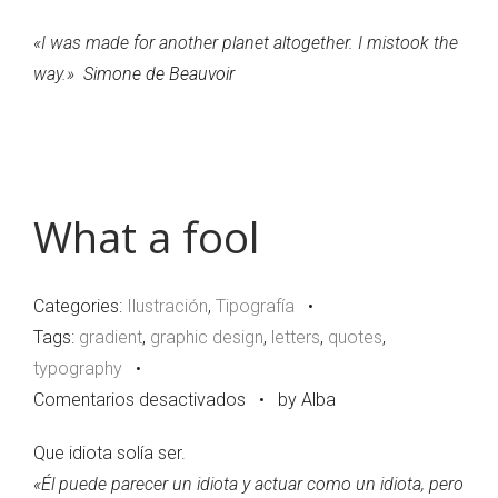
Drama
«
I was made for another planet altogether. I mistook the
Queen
way.
»
Simone de Beauvoir
What a fool
Categories:
Ilustración
,
Tipografía
•
Tags:
gradient
,
graphic design
,
letters
,
quotes
,
typography
•
en
Comentarios desactivados
•
by Alba
What
Que idiota solía ser.
a
«
Él puede parecer un idiota y actuar como un idiota, pero
fool